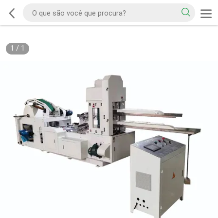
1
/
1