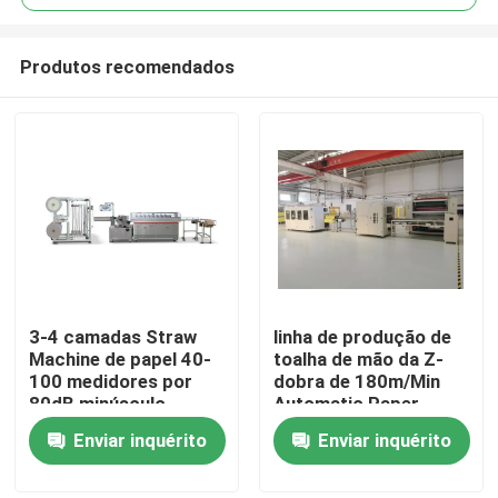
Produtos recomendados
3-4 camadas Straw
linha de produção de
Casa
Machine de papel 40-
toalha de mão da Z-
100 medidores por
dobra de 180m/Min
80dB minúsculo
Automatic Paper
Quem Somos
Napkin Machine
Enviar inquérito
Enviar inquérito
Contatos