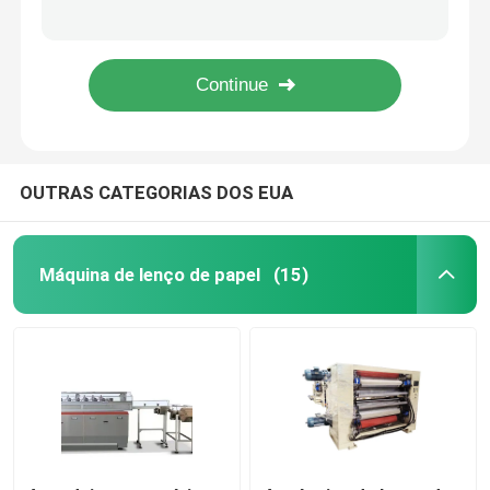
Papel higiênico da Z-dobra que corta cortes da máquina de corte 60 do lenço de papel/minuto
120 blocos da linha 380V 50Hz de Min Pocket Tissue Machine Production
Máquina do guardanapo de papel
380V 50HZ 3 caixas da máquina de embalagem 65 da caixa do tecido facial da fase/minuto
Ponto a ponto automático da máquina de toalha de cozinha laminado grava
Toalha de mão que faz a máquina
OUTRAS CATEGORIAS DOS EUA
máquina de corte do lenço de papel
Tecido que converte a máquina
Máquina de lenço de papel
(15)
Máquina de Rewinder do tecido
Máquina de embalagem do lenço de papel
Máquina de lenço de papel da segunda mão