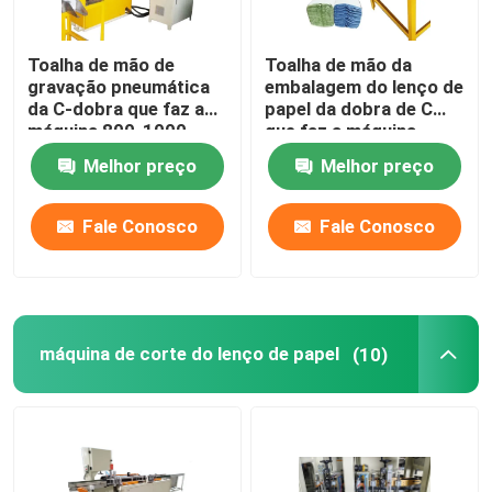
Toalha de mão de
Toalha de mão da
gravação pneumática
embalagem do lenço de
da C-dobra que faz a
papel da dobra de C
máquina 800-1000
que faz a máquina
folhas pelo minuto
0.5Mpa
Melhor preço
Melhor preço
Fale Conosco
Fale Conosco
máquina de corte do lenço de papel
(10)