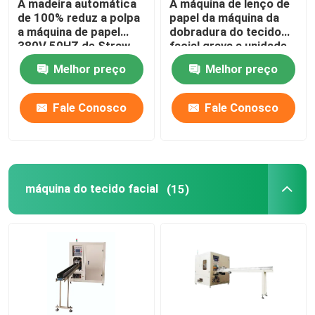
A madeira automática
A máquina de lenço de
de 100% reduz a polpa
papel da máquina da
a máquina de papel
dobradura do tecido
Máquina de toalha de cozinha
380V 50HZ de Straw
facial grava a unidade
Machine Paper Tissue
sem colagem
Melhor preço
Melhor preço
Paper
Máquina do tecido do bolso
Fale Conosco
Fale Conosco
Máquina de gravação de papel
máquina de papel do rewinder da talhadeira
máquina do tecido facial
(15)