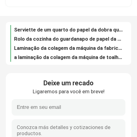
Rolo da cozinha do guardanapo de papel da V-dobra do controle do PLC que faz a máquina 90-100m/Min
Laminação da colagem da máquina da fabricação de toalha do guardanapo de papel da M-dobra
Sobre nós
a laminação da colagem da máquina de toalha de mão da Z-dobra de 230x230mm ponto a ponto grava
A toalha de papel do Serviette que faz o aço da máquina ao aço grava 180m/Min
Excursão da fábrica
linha de produção 80dB do lenço de papel da máquina do tecido do bolso 2.5Kw
a linha de produção aço do tecido facial da Z-dobra de 225x230mm ao aço grava 180m/Min
Controle da qualidade
CE dobro da máquina da fatura de lenço de papel do toalete da mão de CPP segundo do filme do calor
Blocos automáticos da máquina de lenço de papel 35 da segunda mão da máquina do guardanapo de papel/minuto
Contacte-nos
Blocos dobro da máquina de lenço de papel 120 da segunda mão de CPP do filme do calor/minuto
Deixe um recado
Papel higiênico Rewinder 200m/Min da máquina de lenço de papel da mão do controle segundo do PLC
Ligaremos para você em breve!
cortes automáticos da máquina de lenço de papel 25 da segunda mão de 400mm/minuto
Notícia
O log da faca circular considerou o corte em segundo de cortes da máquina de lenço de papel 180 da mão/minuto
Guardanapo gravado do tecido do papel do cocktail que faz a máquina 300m/Min
Máquina de lenço de papel
Toalha de mão laminada ponto a ponto da N-dobra que faz a máquina 380V 50HZ
Toalha de mão da Z-dobra que faz a linha de produção 180m/Min do lenço de papel da máquina
máquina do tecido facial