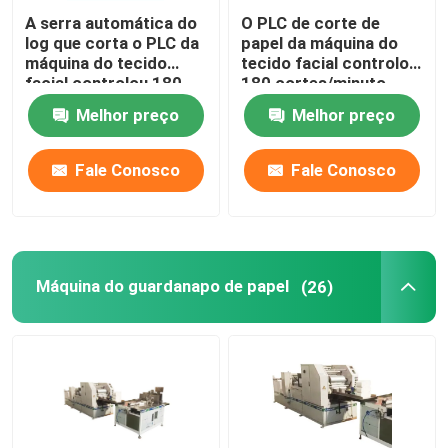
A serra automática do
O PLC de corte de
log que corta o PLC da
papel da máquina do
máquina do tecido
tecido facial controlou
facial controlou 180
180 cortes/minuto
cortes/minuto
Melhor preço
Melhor preço
Fale Conosco
Fale Conosco
Máquina do guardanapo de papel
(26)