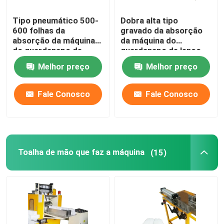
Tipo pneumático 500-
Dobra alta tipo
600 folhas da
gravado da absorção
absorção da máquina
da máquina do
do guardanapo de
guardanapo de lenço
papel pelo minuto
de papel do
Melhor preço
Melhor preço
guardanapo
Fale Conosco
Fale Conosco
Toalha de mão que faz a máquina
(15)