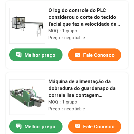
O log do controle do PLC
considerou o corte do tecido
facial que faz a velocidade da
máquina 180 cortes/minuto
MOQ：1 grupo
Preço：negotiable
Melhor preço
Fale Conosco
Máquina de alimentação da
dobradura do guardanapo da
Casa
correia lisa contagem
automática
MOQ：1 grupo
Preço：negotiable
Produtos
Melhor preço
Fale Conosco
Serviette de um quarto do papel da dobra que faz a máquina a gravação pneumática
Show de RV