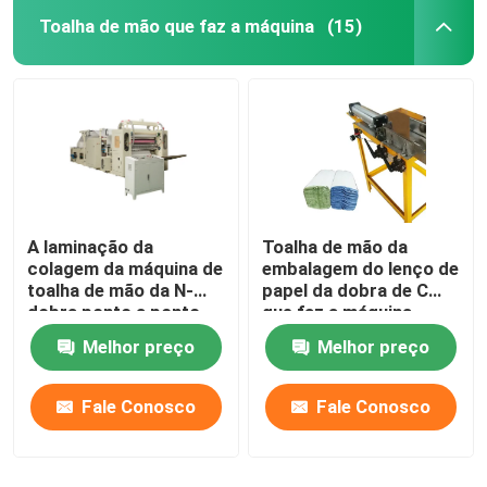
Toalha de mão que faz a máquina
(15)
A laminação da
Toalha de mão da
colagem da máquina de
embalagem do lenço de
toalha de mão da N-
papel da dobra de C
dobra ponto a ponto
que faz a máquina
grava 180m/Min
0.5Mpa
Melhor preço
Melhor preço
Fale Conosco
Fale Conosco