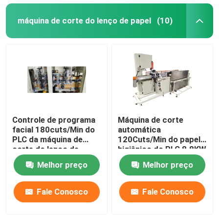
máquina de corte do lenço de papel
(10)
Controle de programa
Máquina de corte
facial 180cuts/Min do
automática
PLC da máquina de
120Cuts/Min do papel
corte do lenço de
higiênico do PLC 8.8KW
papel
do aparamento
Melhor preço
Melhor preço
Fale Conosco
Fale Conosco