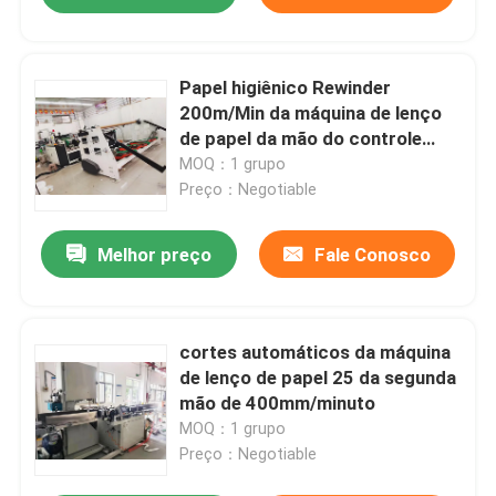
Papel higiênico Rewinder
200m/Min da máquina de lenço
de papel da mão do controle
segundo do PLC
MOQ：1 grupo
Preço：Negotiable
Melhor preço
Fale Conosco
cortes automáticos da máquina
de lenço de papel 25 da segunda
mão de 400mm/minuto
MOQ：1 grupo
Preço：Negotiable