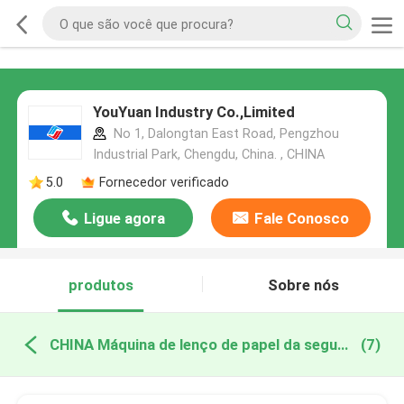
YouYuan Industry Co.,Limited
No 1, Dalongtan East Road, Pengzhou
Industrial Park, Chengdu, China. , CHINA
5.0
Fornecedor verificado
Ligue agora
Fale Conosco
produtos
Sobre nós
CHINA Máquina de lenço de papel da segunda mão
(7)