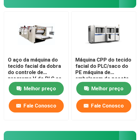
máquina de papel do rewinder da talhadeira
O aço da máquina do
Máquina CPP do tecido
tecido facial da dobra
facial do PLC/saco do
do controle de
PE máquina de
programa V do PLC ao
embalagem do pacote
aço grava 100m/Min
do papel
Melhor preço
Melhor preço
Fale Conosco
Fale Conosco