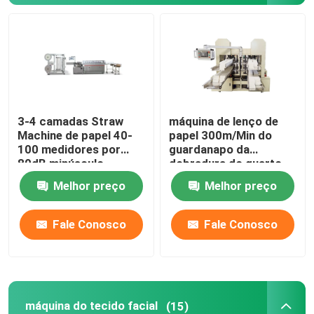
Tecido que converte a máquina
Máquina de Rewinder do tecido
3-4 camadas Straw
máquina de lenço de
Máquina de embalagem do lenço de papel
Machine de papel 40-
papel 300m/Min do
100 medidores por
guardanapo da
80dB minúsculo
dobradura do quarto
Máquina de lenço de papel da segunda mão
de 115x115mm
Melhor preço
Melhor preço
Máquina de toalha de cozinha
Fale Conosco
Fale Conosco
Máquina do tecido do bolso
Máquina de gravação de papel
máquina do tecido facial
(15)