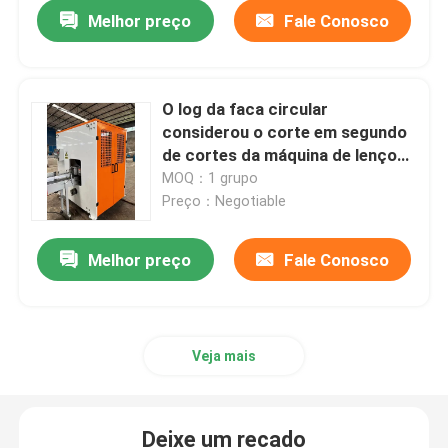
Melhor preço
Fale Conosco
O log da faca circular
considerou o corte em segundo
de cortes da máquina de lenço
de papel 180 da mão/minuto
MOQ：1 grupo
Preço：Negotiable
Melhor preço
Fale Conosco
Casa
Veja mais
Quem Somos
Deixe um recado
Contatos