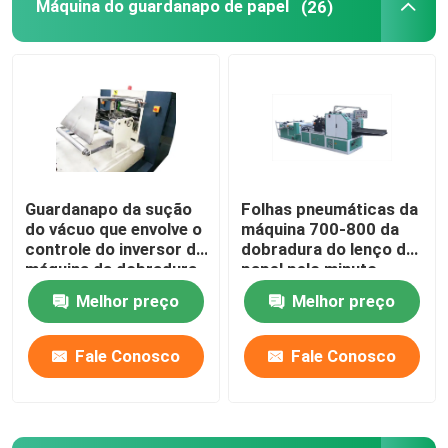
Máquina do guardanapo de papel
(26)
Guardanapo da sução
Folhas pneumáticas da
do vácuo que envolve o
máquina 700-800 da
controle do inversor da
dobradura do lenço de
máquina da dobradura
papel pelo minuto
do tecido facial
Melhor preço
Melhor preço
Fale Conosco
Fale Conosco